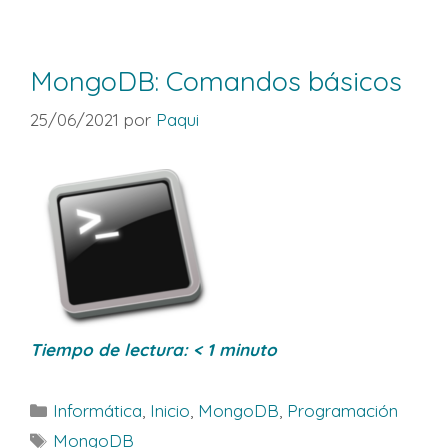
MongoDB: Comandos básicos
25/06/2021
por
Paqui
Tiempo de lectura:
< 1
minuto
Categorías
Informática
,
Inicio
,
MongoDB
,
Programación
Etiquetas
MongoDB