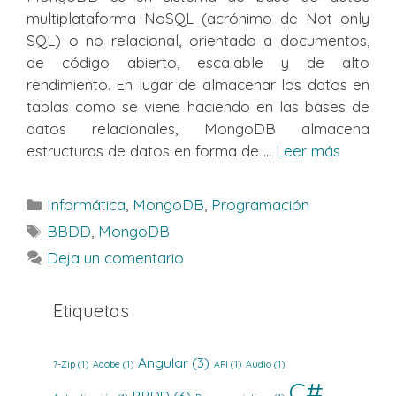
multiplataforma NoSQL (acrónimo de Not only
SQL) o no relacional, orientado a documentos,
de código abierto, escalable y de alto
rendimiento. En lugar de almacenar los datos en
tablas como se viene haciendo en las bases de
datos relacionales, MongoDB almacena
estructuras de datos en forma de ...
Leer más
Categorías
Informática
,
MongoDB
,
Programación
Etiquetas
BBDD
,
MongoDB
Deja un comentario
Etiquetas
Angular
(3)
7-Zip
(1)
Adobe
(1)
API
(1)
Audio
(1)
C#