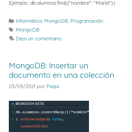
Ejemplo: db.alumnos.find({"nombre": "María"})
Categorías
Informática
,
MongoDB
,
Programación
Etiquetas
MongoDB
Deja un comentario
MongoDB: Insertar un
documento en una colección
03/09/2021
por
Paqui