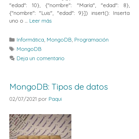
"edad": 10}, {"nombre": "María", "edad": 8},
{"nombre": "Luis", "edad": 9}]) insert(): Inserta
uno o ...
Leer más
Categorías
Informática
,
MongoDB
,
Programación
Etiquetas
MongoDB
Deja un comentario
MongoDB: Tipos de datos
02/07/2021
por
Paqui