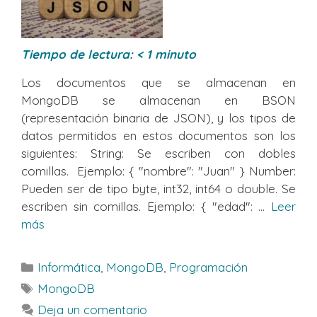
Tiempo de lectura:
< 1
minuto
Los documentos que se almacenan en
MongoDB se almacenan en BSON
(representación binaria de JSON), y los tipos de
datos permitidos en estos documentos son los
siguientes: String: Se escriben con dobles
comillas. Ejemplo: { "nombre": "Juan" } Number:
Pueden ser de tipo byte, int32, int64 o double. Se
escriben sin comillas. Ejemplo: { "edad": ...
Leer
más
Categorías
Informática
,
MongoDB
,
Programación
Etiquetas
MongoDB
Deja un comentario