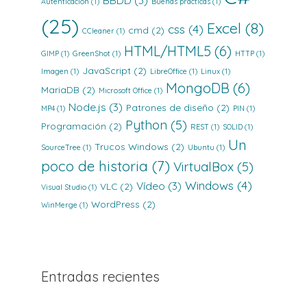
BBDD
(3)
Autenticación
(1)
Buenas prácticas
(1)
(25)
Excel
(8)
css
(4)
cmd
(2)
CCleaner
(1)
HTML/HTML5
(6)
GIMP
(1)
GreenShot
(1)
HTTP
(1)
JavaScript
(2)
Imagen
(1)
LibreOffice
(1)
Linux
(1)
MongoDB
(6)
MariaDB
(2)
Microsoft Office
(1)
Node.js
(3)
Patrones de diseño
(2)
MP4
(1)
PIN
(1)
Python
(5)
Programación
(2)
REST
(1)
SOLID
(1)
Un
Trucos Windows
(2)
SourceTree
(1)
Ubuntu
(1)
poco de historia
(7)
VirtualBox
(5)
Windows
(4)
Vídeo
(3)
VLC
(2)
Visual Studio
(1)
WordPress
(2)
WinMerge
(1)
Entradas recientes