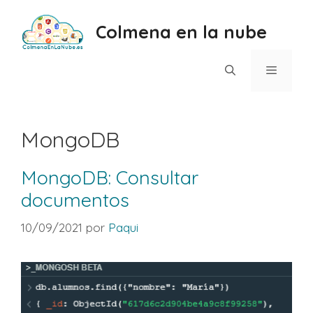
Saltar
al
Colmena en la nube
contenido
Menú
MongoDB
MongoDB: Consultar
documentos
10/09/2021
por
Paqui