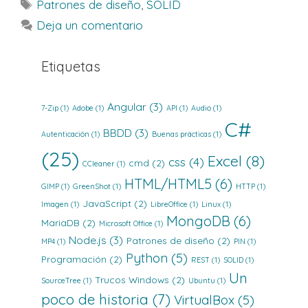
Etiquetas
Patrones de diseño
,
SOLID
Deja un comentario
Etiquetas
Angular
(3)
7-Zip
(1)
Adobe
(1)
API
(1)
Audio
(1)
C#
BBDD
(3)
Autenticación
(1)
Buenas prácticas
(1)
(25)
Excel
(8)
css
(4)
cmd
(2)
CCleaner
(1)
HTML/HTML5
(6)
GIMP
(1)
GreenShot
(1)
HTTP
(1)
JavaScript
(2)
Imagen
(1)
LibreOffice
(1)
Linux
(1)
MongoDB
(6)
MariaDB
(2)
Microsoft Office
(1)
Node.js
(3)
Patrones de diseño
(2)
MP4
(1)
PIN
(1)
Python
(5)
Programación
(2)
REST
(1)
SOLID
(1)
Un
Trucos Windows
(2)
SourceTree
(1)
Ubuntu
(1)
poco de historia
(7)
VirtualBox
(5)