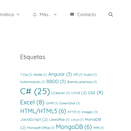
rmática
Más...
Contacto
Etiquetas
Angular
(3)
7-Zip
(1)
Adobe
(1)
API
(1)
Audio
(1)
BBDD
(3)
Autenticación
(1)
Buenas prácticas
(1)
C#
(25)
css
(4)
cmd
(2)
CCleaner
(1)
Excel
(8)
GIMP
(1)
GreenShot
(1)
HTML/HTML5
(6)
HTTP
(1)
Imagen
(1)
JavaScript
(2)
MariaDB
LibreOffice
(1)
Linux
(1)
MongoDB
(6)
(2)
Microsoft Office
(1)
MP4
(1)