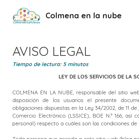
Saltar
al
Colmena en la nube
contenido
AVISO LEGAL
Tiempo de lectura:
5
minutos
LEY DE LOS SERVICIOS DE LA S
COLMENA EN LA NUBE, responsable del sitio web
disposición de los usuarios el presente docu
obligaciones dispuestas en la Ley 34/2002, de 11 de 
Comercio Electrónico (LSSICE), BOE N.º 166, así c
personal) respecto a cuáles son las condiciones de 
Toda persona que acceda a este sitio web (blog p