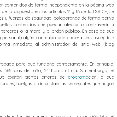
car contenidos de forma independiente en la página web
 lo dispuesto en los artículos 11 y 16 de la LSSICE, se
des y fuerzas de seguridad, colaborando de forma activa
uellos contenidos que puedan afectar o contravenir la
e terceros o la moral y el orden público. En caso de que
og personal) algún contenido que pudiera ser susceptible
forma inmediata al administrador del sitio web (blog
robado para que funcione correctamente. En principio,
s 365 días del año, 24 horas al día. Sin embargo, el
ue existan ciertos errores de
programa
ción, o que
turales, huelgas o circunstancias semejantes que hagan
án detectar de manera automática la dirección IP y el