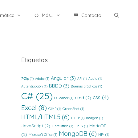
rmática
Más...
Contacto
Etiquetas
Angular
(3)
7-Zip
(1)
Adobe
(1)
API
(1)
Audio
(1)
BBDD
(3)
Autenticación
(1)
Buenas prácticas
(1)
C#
(25)
css
(4)
cmd
(2)
CCleaner
(1)
Excel
(8)
GIMP
(1)
GreenShot
(1)
HTML/HTML5
(6)
HTTP
(1)
Imagen
(1)
JavaScript
(2)
MariaDB
LibreOffice
(1)
Linux
(1)
MongoDB
(6)
(2)
Microsoft Office
(1)
MP4
(1)