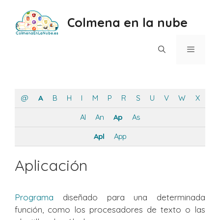
Saltar
al
Colmena en la nube
contenido
Menú
@
A
B
H
I
M
P
R
S
U
V
W
X
Al
An
Ap
As
Apl
App
Aplicación
Programa
diseñado para una determinada
función, como los procesadores de texto o las