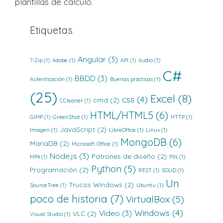
plantillas de cálculo.
Etiquetas
Angular
(3)
7-Zip
(1)
Adobe
(1)
API
(1)
Audio
(1)
C#
BBDD
(3)
Autenticación
(1)
Buenas prácticas
(1)
(25)
Excel
(8)
css
(4)
cmd
(2)
CCleaner
(1)
HTML/HTML5
(6)
GIMP
(1)
GreenShot
(1)
HTTP
(1)
JavaScript
(2)
Imagen
(1)
LibreOffice
(1)
Linux
(1)
MongoDB
(6)
MariaDB
(2)
Microsoft Office
(1)
Node.js
(3)
Patrones de diseño
(2)
MP4
(1)
PIN
(1)
Python
(5)
Programación
(2)
REST
(1)
SOLID
(1)
Un
Trucos Windows
(2)
SourceTree
(1)
Ubuntu
(1)
poco de historia
(7)
VirtualBox
(5)
Windows
(4)
Vídeo
(3)
VLC
(2)
Visual Studio
(1)