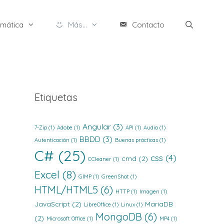
rmática
Más...
Contacto
Etiquetas
Angular
(3)
7-Zip
(1)
Adobe
(1)
API
(1)
Audio
(1)
BBDD
(3)
Autenticación
(1)
Buenas prácticas
(1)
C#
(25)
css
(4)
cmd
(2)
CCleaner
(1)
Excel
(8)
GIMP
(1)
GreenShot
(1)
HTML/HTML5
(6)
HTTP
(1)
Imagen
(1)
JavaScript
(2)
MariaDB
LibreOffice
(1)
Linux
(1)
MongoDB
(6)
(2)
Microsoft Office
(1)
MP4
(1)