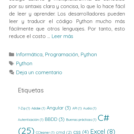
por su sintaxis clara y concisa, lo que lo hace fácil
de leer y aprender. Los desarrolladores pueden
leer y traducir el código Python mucho más
fácilmente que otros lenguajes. Por tanto, esto
reduce el costo ...
Leer más
Categorías
Informática
,
Programación
,
Python
Etiquetas
Python
Deja un comentario
Etiquetas
Angular
(3)
7-Zip
(1)
Adobe
(1)
API
(1)
Audio
(1)
C#
BBDD
(3)
Autenticación
(1)
Buenas prácticas
(1)
(25)
Excel
(8)
css
(4)
cmd
(2)
CCleaner
(1)