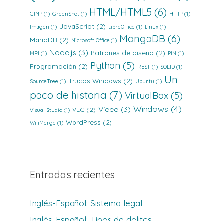
HTML/HTML5
(6)
GIMP
(1)
GreenShot
(1)
HTTP
(1)
JavaScript
(2)
Imagen
(1)
LibreOffice
(1)
Linux
(1)
MongoDB
(6)
MariaDB
(2)
Microsoft Office
(1)
Node.js
(3)
Patrones de diseño
(2)
MP4
(1)
PIN
(1)
Python
(5)
Programación
(2)
REST
(1)
SOLID
(1)
Un
Trucos Windows
(2)
SourceTree
(1)
Ubuntu
(1)
poco de historia
(7)
VirtualBox
(5)
Windows
(4)
Vídeo
(3)
VLC
(2)
Visual Studio
(1)
WordPress
(2)
WinMerge
(1)
Entradas recientes
Inglés-Español: Sistema legal
Inglés-Español: Tipos de delitos