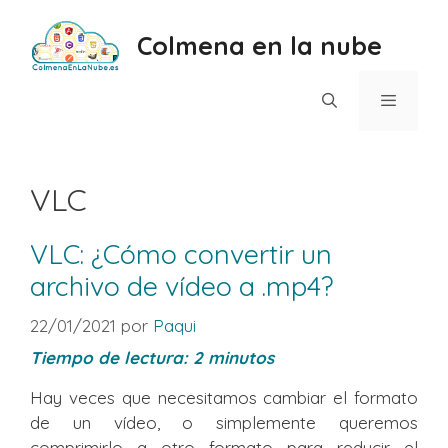
Saltar
al
Colmena en la nube
contenido
Menú
VLC
VLC: ¿Cómo convertir un
archivo de vídeo a .mp4?
22/01/2021
por
Paqui
Tiempo de lectura:
2
minutos
Hay veces que necesitamos cambiar el formato
de un vídeo, o simplemente queremos
comprimirlo a otro formato para reducir el