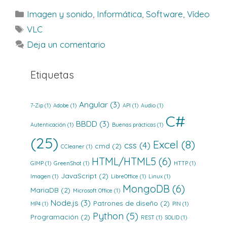
Categorías
Imagen y sonido
,
Informática
,
Software
,
Vídeo
Etiquetas
VLC
Deja un comentario
Etiquetas
Angular
(3)
7-Zip
(1)
Adobe
(1)
API
(1)
Audio
(1)
C#
BBDD
(3)
Autenticación
(1)
Buenas prácticas
(1)
(25)
Excel
(8)
css
(4)
cmd
(2)
CCleaner
(1)
HTML/HTML5
(6)
GIMP
(1)
GreenShot
(1)
HTTP
(1)
JavaScript
(2)
Imagen
(1)
LibreOffice
(1)
Linux
(1)
MongoDB
(6)
MariaDB
(2)
Microsoft Office
(1)
Node.js
(3)
Patrones de diseño
(2)
MP4
(1)
PIN
(1)
Python
(5)
Programación
(2)
REST
(1)
SOLID
(1)