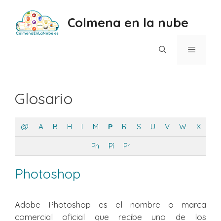
Saltar
al
Colmena en la nube
contenido
Menú
Glosario
@
A
B
H
I
M
P
R
S
U
V
W
X
Ph
Pí
Pr
Photoshop
Adobe Photoshop es el nombre o marca
comercial oficial que recibe uno de los