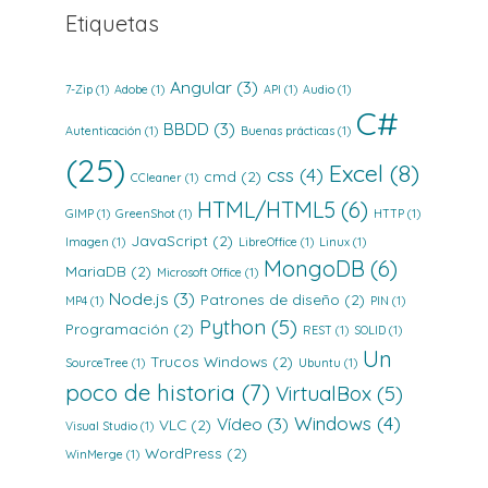
Etiquetas
Angular
(3)
7-Zip
(1)
Adobe
(1)
API
(1)
Audio
(1)
C#
BBDD
(3)
Autenticación
(1)
Buenas prácticas
(1)
(25)
Excel
(8)
css
(4)
cmd
(2)
CCleaner
(1)
HTML/HTML5
(6)
GIMP
(1)
GreenShot
(1)
HTTP
(1)
JavaScript
(2)
Imagen
(1)
LibreOffice
(1)
Linux
(1)
MongoDB
(6)
MariaDB
(2)
Microsoft Office
(1)
Node.js
(3)
Patrones de diseño
(2)
MP4
(1)
PIN
(1)
Python
(5)
Programación
(2)
REST
(1)
SOLID
(1)
Un
Trucos Windows
(2)
SourceTree
(1)
Ubuntu
(1)
poco de historia
(7)
VirtualBox
(5)
Windows
(4)
Vídeo
(3)
VLC
(2)
Visual Studio
(1)
WordPress
(2)
WinMerge
(1)