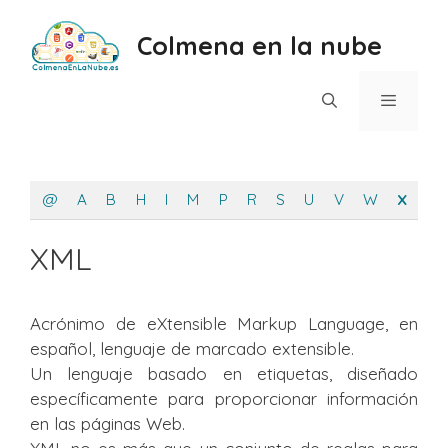
Saltar
al
Colmena en la nube
contenido
Menú
@
A
B
H
I
M
P
R
S
U
V
W
X
XML
Acrónimo de eXtensible Markup Language, en
español, lenguaje de marcado extensible.
Un lenguaje basado en etiquetas, diseñado
específicamente para proporcionar información
en las páginas Web.