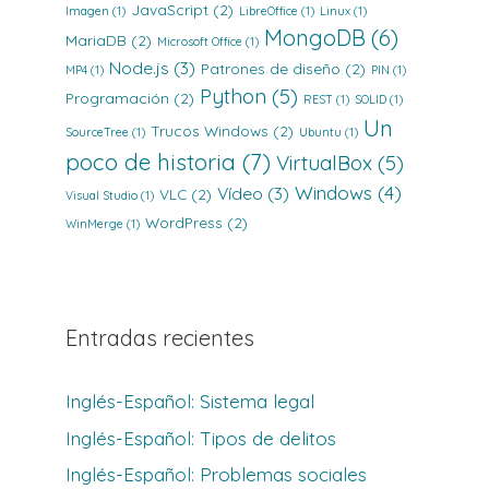
JavaScript
(2)
Imagen
(1)
LibreOffice
(1)
Linux
(1)
MongoDB
(6)
MariaDB
(2)
Microsoft Office
(1)
Node.js
(3)
Patrones de diseño
(2)
MP4
(1)
PIN
(1)
Python
(5)
Programación
(2)
REST
(1)
SOLID
(1)
Un
Trucos Windows
(2)
SourceTree
(1)
Ubuntu
(1)
poco de historia
(7)
VirtualBox
(5)
Windows
(4)
Vídeo
(3)
VLC
(2)
Visual Studio
(1)
WordPress
(2)
WinMerge
(1)
Entradas recientes
Inglés-Español: Sistema legal
Inglés-Español: Tipos de delitos
Inglés-Español: Problemas sociales