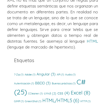
XML no es más que un conjunto de reglas para
definir etiquetas semánticas que nos organizan un
documento en diferentes partes. En realidad no
se trata de un lenguaje, sino de lo que se conoce
como un metalenguaje, es decir, un lenguaje para
definir lenguajes. Sirve para crear Webs que se
alimenten y obtengan datos a tiempo real de
distintas fuentes. Se asemeja al lenguaje
HTML
(lenguaje de marcado de hipertexto).
Etiquetas
Angular
(3)
7-Zip
(1)
Adobe
(1)
API
(1)
Audio
(1)
C#
BBDD
(3)
Autenticación
(1)
Buenas prácticas
(1)
(25)
Excel
(8)
css
(4)
cmd
(2)
CCleaner
(1)
HTML/HTML5
(6)
GIMP
(1)
GreenShot
(1)
HTTP
(1)