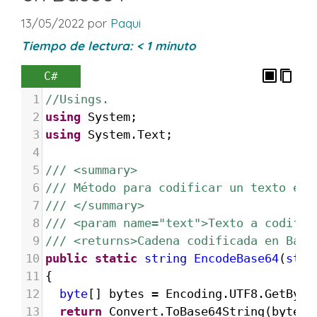
13/05/2022
por
Paqui
Tiempo de lectura:
< 1
minuto
C#
1
//Usings.
2
using
System
;
3
using
System
.
Text
;
4
5
/// <summary>
6
/// Método para codificar un texto en 
7
/// </summary>
8
/// <param name="text">Texto a codific
9
/// <returns>Cadena codificada en Base
10
public
static
string
EncodeBase64
(
stri
11
{
12
byte
[] 
bytes
=
Encoding
.
UTF8
.
GetByte
13
return
Convert
.
ToBase64String
(
bytes
)