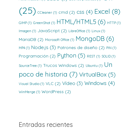
(25)
Excel
(8)
css
(4)
cmd
(2)
CCleaner
(1)
HTML/HTML5
(6)
GIMP
(1)
GreenShot
(1)
HTTP
(1)
JavaScript
(2)
Imagen
(1)
LibreOffice
(1)
Linux
(1)
MongoDB
(6)
MariaDB
(2)
Microsoft Office
(1)
Node.js
(3)
Patrones de diseño
(2)
MP4
(1)
PIN
(1)
Python
(5)
Programación
(2)
REST
(1)
SOLID
(1)
Un
Trucos Windows
(2)
SourceTree
(1)
Ubuntu
(1)
poco de historia
(7)
VirtualBox
(5)
Windows
(4)
Vídeo
(3)
VLC
(2)
Visual Studio
(1)
WordPress
(2)
WinMerge
(1)
Entradas recientes