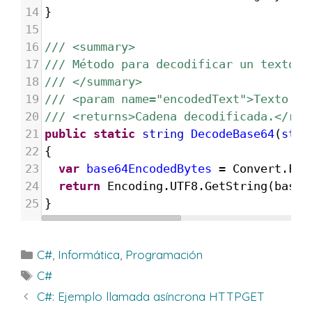
14
}
15
16
/// <summary>
17
/// Método para decodificar un texto e
18
/// </summary>
19
/// <param name="encodedText">Texto en
20
/// <returns>Cadena decodificada.</ret
21
public
static
string
DecodeBase64
(
stri
22
{
23
var
base64EncodedBytes
=
Convert
.
Fro
24
return
Encoding
.
UTF8
.
GetString
(
base6
25
}
Categorías
C#
,
Informática
,
Programación
Etiquetas
C#
C#: Ejemplo llamada asíncrona HTTPGET