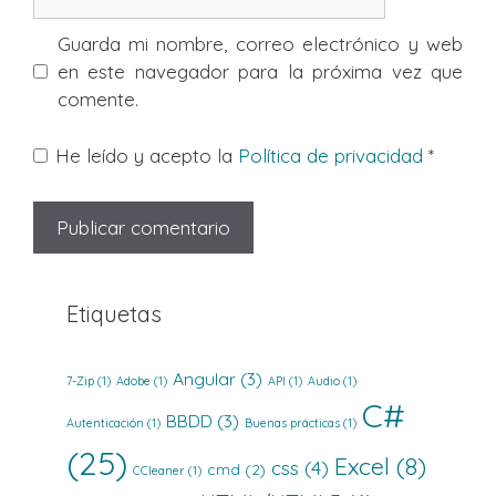
Guarda mi nombre, correo electrónico y web
en este navegador para la próxima vez que
comente.
He leído y acepto la
Política de privacidad
*
Etiquetas
Angular
(3)
7-Zip
(1)
Adobe
(1)
API
(1)
Audio
(1)
C#
BBDD
(3)
Autenticación
(1)
Buenas prácticas
(1)
(25)
Excel
(8)
css
(4)
cmd
(2)
CCleaner
(1)