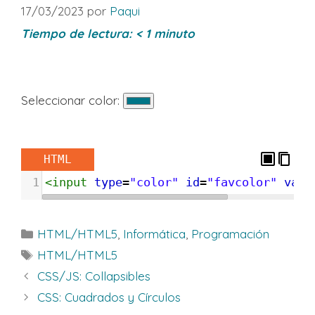
17/03/2023
por
Paqui
Tiempo de lectura:
< 1
minuto
Seleccionar color:
HTML
1
<
input
type
=
"color"
id
=
"favcolor"
valu
Categorías
HTML/HTML5
,
Informática
,
Programación
Etiquetas
HTML/HTML5
CSS/JS: Collapsibles
CSS: Cuadrados y Círculos