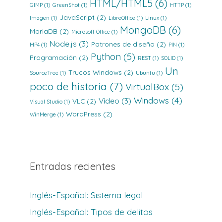
HTML/HTML5
(6)
GIMP
(1)
GreenShot
(1)
HTTP
(1)
JavaScript
(2)
Imagen
(1)
LibreOffice
(1)
Linux
(1)
MongoDB
(6)
MariaDB
(2)
Microsoft Office
(1)
Node.js
(3)
Patrones de diseño
(2)
MP4
(1)
PIN
(1)
Python
(5)
Programación
(2)
REST
(1)
SOLID
(1)
Un
Trucos Windows
(2)
SourceTree
(1)
Ubuntu
(1)
poco de historia
(7)
VirtualBox
(5)
Windows
(4)
Vídeo
(3)
VLC
(2)
Visual Studio
(1)
WordPress
(2)
WinMerge
(1)
Entradas recientes
Inglés-Español: Sistema legal
Inglés-Español: Tipos de delitos