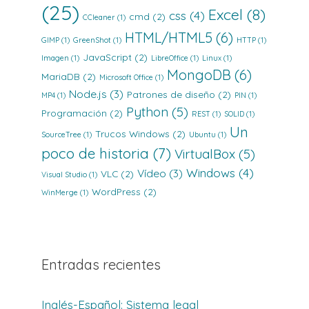
(25)
Excel
(8)
css
(4)
cmd
(2)
CCleaner
(1)
HTML/HTML5
(6)
GIMP
(1)
GreenShot
(1)
HTTP
(1)
JavaScript
(2)
Imagen
(1)
LibreOffice
(1)
Linux
(1)
MongoDB
(6)
MariaDB
(2)
Microsoft Office
(1)
Node.js
(3)
Patrones de diseño
(2)
MP4
(1)
PIN
(1)
Python
(5)
Programación
(2)
REST
(1)
SOLID
(1)
Un
Trucos Windows
(2)
SourceTree
(1)
Ubuntu
(1)
poco de historia
(7)
VirtualBox
(5)
Windows
(4)
Vídeo
(3)
VLC
(2)
Visual Studio
(1)
WordPress
(2)
WinMerge
(1)
Entradas recientes
Inglés-Español: Sistema legal