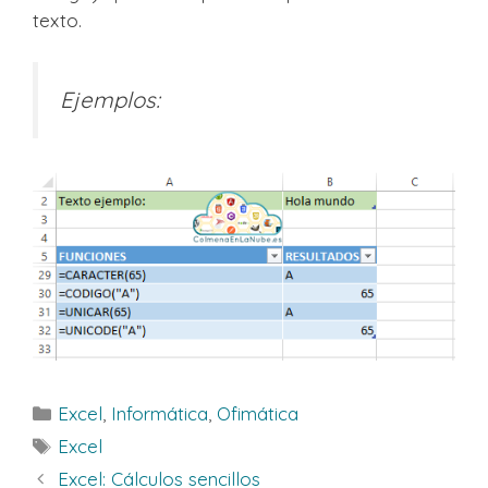
texto.
Ejemplos:
Categorías
Excel
,
Informática
,
Ofimática
Etiquetas
Excel
Excel: Cálculos sencillos