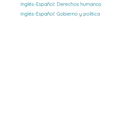
Inglés-Español: Derechos humanos
o."
, 
nameof
(
n
));
Inglés-Español: Gobierno y política