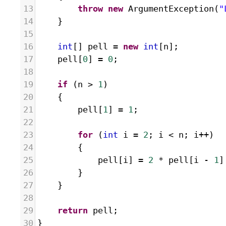
13
throw
new
ArgumentException
(
"
14
}
15
16
int
[] 
pell
=
new
int
[
n
];
17
pell
[
0
] 
=
0
;
18
19
if
 (
n
>
1
)
20
{
21
pell
[
1
] 
=
1
;
22
23
for
 (
int
i
=
2
; 
i
<
n
; 
i
++
)
24
{
25
pell
[
i
] 
=
2
*
pell
[
i
-
1
]
26
}
27
}
28
29
return
pell
;
30
}