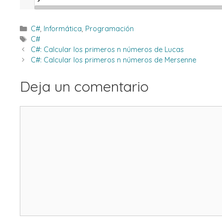
Categorías
C#
,
Informática
,
Programación
Etiquetas
C#
C#: Calcular los primeros n números de Lucas
C#: Calcular los primeros n números de Mersenne
Deja un comentario
Comentario