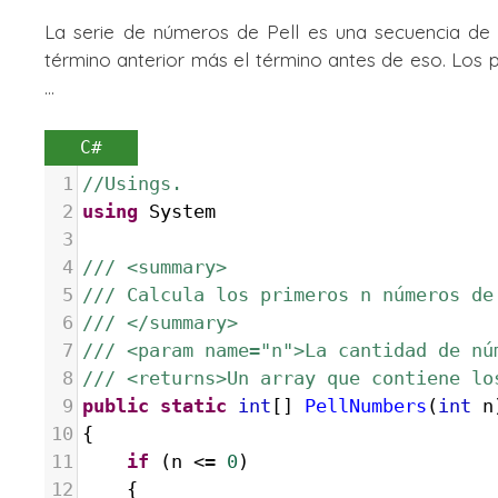
La serie de números de Pell es una secuencia de
término anterior más el término antes de eso. Los prim
...
C#
1
//Usings.
2
using
System
3
4
/// <summary>
5
/// Calcula los primeros n números de
6
/// </summary>
7
/// <param name="n">La cantidad de nú
8
/// <returns>Un array que contiene lo
9
public
static
int
[] 
PellNumbers
(
int
n
10
{
11
if
 (
n
<=
0
)
12
{