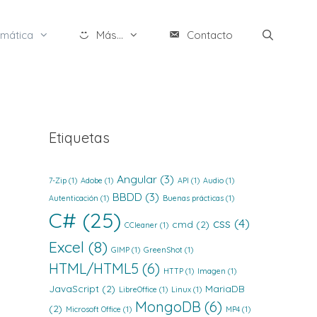
rmática
Más...
Contacto
Etiquetas
Angular
(3)
7-Zip
(1)
Adobe
(1)
API
(1)
Audio
(1)
BBDD
(3)
Autenticación
(1)
Buenas prácticas
(1)
C#
(25)
css
(4)
cmd
(2)
CCleaner
(1)
Excel
(8)
GIMP
(1)
GreenShot
(1)
HTML/HTML5
(6)
HTTP
(1)
Imagen
(1)
JavaScript
(2)
MariaDB
LibreOffice
(1)
Linux
(1)
MongoDB
(6)
(2)
Microsoft Office
(1)
MP4
(1)