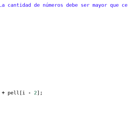
La cantidad de números debe ser mayor que cer
 
+
pell
[
i
-
2
];