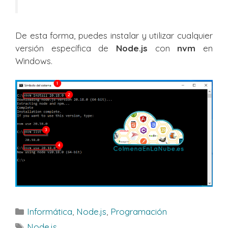
De esta forma, puedes instalar y utilizar cualquier
versión específica de
Node.js
con
nvm
en
Windows.
Categorías
Informática
,
Node.js
,
Programación
Etiquetas
Node.js