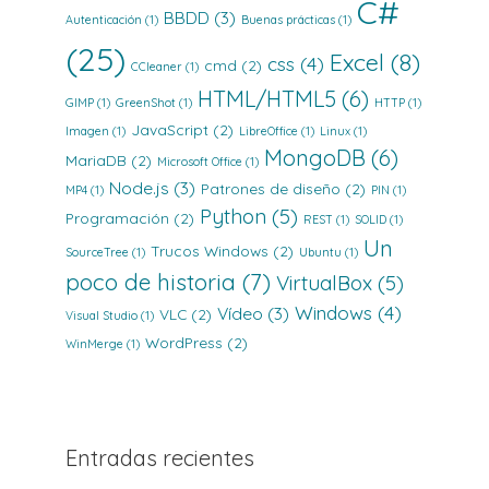
C#
BBDD
(3)
Autenticación
(1)
Buenas prácticas
(1)
(25)
Excel
(8)
css
(4)
cmd
(2)
CCleaner
(1)
HTML/HTML5
(6)
GIMP
(1)
GreenShot
(1)
HTTP
(1)
JavaScript
(2)
Imagen
(1)
LibreOffice
(1)
Linux
(1)
MongoDB
(6)
MariaDB
(2)
Microsoft Office
(1)
Node.js
(3)
Patrones de diseño
(2)
MP4
(1)
PIN
(1)
Python
(5)
Programación
(2)
REST
(1)
SOLID
(1)
Un
Trucos Windows
(2)
SourceTree
(1)
Ubuntu
(1)
poco de historia
(7)
VirtualBox
(5)
Windows
(4)
Vídeo
(3)
VLC
(2)
Visual Studio
(1)
WordPress
(2)
WinMerge
(1)
Entradas recientes