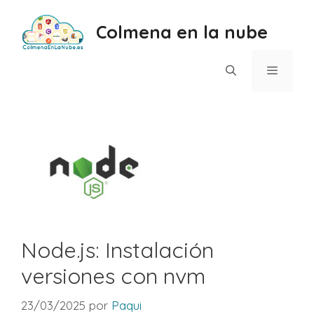
Saltar
al
Colmena en la nube
contenido
Menú
Node.js: Instalación
versiones con nvm
23/03/2025
por
Paqui