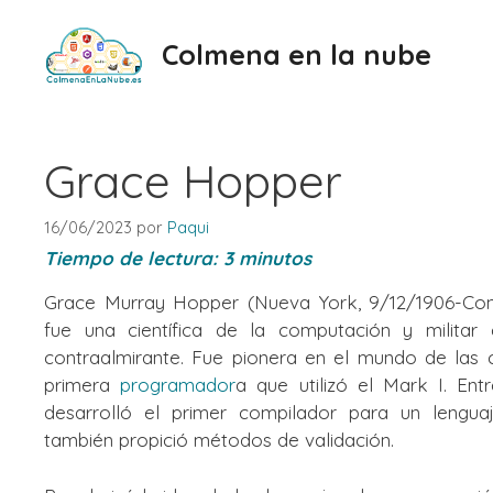
Saltar
al
Colmena en la nube
contenido
Grace Hopper
16/06/2023
por
Paqui
Tiempo de lectura:
3
minutos
Grace Murray Hopper (Nueva York, 9/12/1906-Cond
fue una científica de la computación y milita
contraalmirante. Fue pionera en el mundo de las 
primera
programador
a que utilizó el Mark I. En
desarrolló el primer compilador para un lengu
también propició métodos de validación.