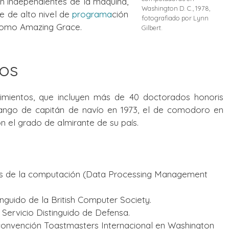
ón independientes de la máquina,
Washington D. C., 1978,
e de alto nivel de
programa
ción
fotografiado por Lynn
 como Amazing Grace.
Gilbert.
tos
cimientos, que incluyen más de 40 doctorados honoris
 rango de capitán de navío en 1973, el de comodoro en
n el grado de almirante de su país.
s de la computación (Data Processing Management
guido de la British Computer Society.
e Servicio Distinguido de Defensa.
 convención Toastmasters Internacional en Washington