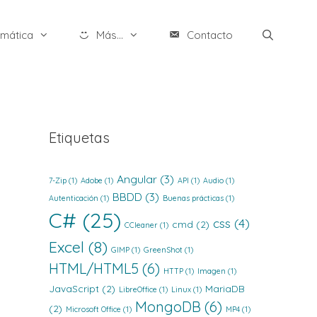
rmática
Más...
Contacto
Etiquetas
Angular
(3)
7-Zip
(1)
Adobe
(1)
API
(1)
Audio
(1)
BBDD
(3)
Autenticación
(1)
Buenas prácticas
(1)
C#
(25)
css
(4)
cmd
(2)
CCleaner
(1)
Excel
(8)
GIMP
(1)
GreenShot
(1)
HTML/HTML5
(6)
HTTP
(1)
Imagen
(1)
JavaScript
(2)
MariaDB
LibreOffice
(1)
Linux
(1)
MongoDB
(6)
(2)
Microsoft Office
(1)
MP4
(1)