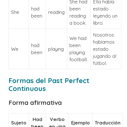
She had
Ella había
had
been
estado
She
reading
been
reading
leyendo un
a book.
libro.
Nosotros
We had
habíamos
had
been
We
playing
estado
been
playing
jugando al
football.
fútbol.
Formas del Past Perfect
Continuous
Forma afirmativa
Had
Verbo
Sujeto
Ejemplo
Traducción
been
en -ing