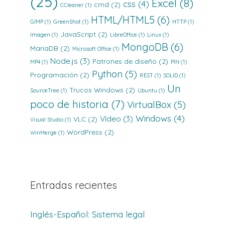
(25)
Excel
(8)
css
(4)
cmd
(2)
CCleaner
(1)
HTML/HTML5
(6)
GIMP
(1)
GreenShot
(1)
HTTP
(1)
JavaScript
(2)
Imagen
(1)
LibreOffice
(1)
Linux
(1)
MongoDB
(6)
MariaDB
(2)
Microsoft Office
(1)
Node.js
(3)
Patrones de diseño
(2)
MP4
(1)
PIN
(1)
Python
(5)
Programación
(2)
REST
(1)
SOLID
(1)
Un
Trucos Windows
(2)
SourceTree
(1)
Ubuntu
(1)
poco de historia
(7)
VirtualBox
(5)
Windows
(4)
Vídeo
(3)
VLC
(2)
Visual Studio
(1)
WordPress
(2)
WinMerge
(1)
Entradas recientes
Inglés-Español: Sistema legal