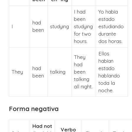
I had
Yo había
been
estado
had
I
studying
studying
estudiando
been
for two
durante
hours.
dos horas.
Ellos
They
habían
had
had
estado
They
talking
been
been
hablando
talking
toda la
all night.
noche.
Forma negativa
Had not
Verbo