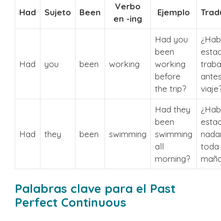
Verbo
Had
Sujeto
Been
Ejemplo
Trad
en -ing
Had you
¿Hab
been
esta
Had
you
been
working
working
trab
before
antes
the trip?
viaje
Had they
¿Hab
been
esta
Had
they
been
swimming
swimming
nada
all
toda 
morning?
maña
Palabras clave para el Past
Perfect Continuous