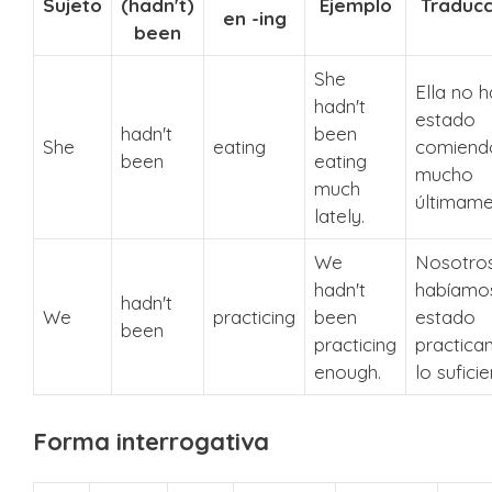
Sujeto
(hadn't)
Ejemplo
Traducc
en -ing
been
She
Ella no h
hadn't
estado
hadn't
been
She
eating
comiend
been
eating
mucho
much
últimame
lately.
We
Nosotro
hadn't
habíamo
hadn't
We
practicing
been
estado
been
practicing
practica
enough.
lo suficie
Forma interrogativa