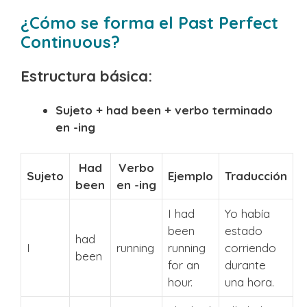
¿Cómo se forma el Past Perfect
Continuous?
Estructura básica:
Sujeto + had been + verbo terminado
en -ing
Had
Verbo
Sujeto
Ejemplo
Traducción
been
en -ing
I had
Yo había
been
estado
had
I
running
running
corriendo
been
for an
durante
hour.
una hora.