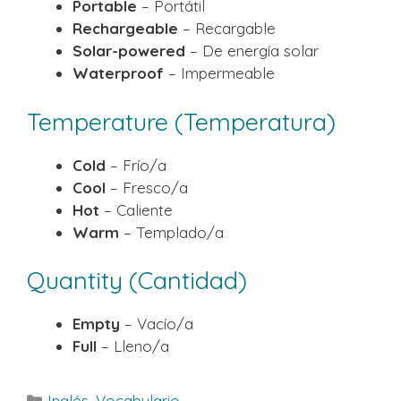
Portable
– Portátil
Rechargeable
– Recargable
Solar-powered
– De energía solar
Waterproof
– Impermeable
Temperature (Temperatura)
Cold
– Frío/a
Cool
– Fresco/a
Hot
– Caliente
Warm
– Templado/a
Quantity (Cantidad)
Empty
– Vacío/a
Full
– Lleno/a
Categorías
Inglés
,
Vocabulario