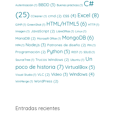
C#
BBDD
(3)
Autenticación
(1)
Buenas prácticas
(1)
(25)
Excel
(8)
css
(4)
cmd
(2)
CCleaner
(1)
HTML/HTML5
(6)
GIMP
(1)
GreenShot
(1)
HTTP
(1)
JavaScript
(2)
Imagen
(1)
LibreOffice
(1)
Linux
(1)
MongoDB
(6)
MariaDB
(2)
Microsoft Office
(1)
Node.js
(3)
Patrones de diseño
(2)
MP4
(1)
PIN
(1)
Python
(5)
Programación
(2)
REST
(1)
SOLID
(1)
Un
Trucos Windows
(2)
SourceTree
(1)
Ubuntu
(1)
poco de historia
(7)
VirtualBox
(5)
Windows
(4)
Vídeo
(3)
VLC
(2)
Visual Studio
(1)
WordPress
(2)
WinMerge
(1)
Entradas recientes