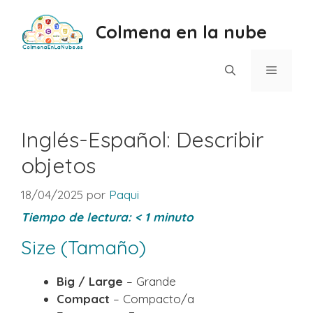
Saltar
al
Colmena en la nube
contenido
Menú
Inglés-Español: Describir
objetos
18/04/2025
por
Paqui
Tiempo de lectura:
< 1
minuto
Size (Tamaño)
Big / Large
– Grande
Compact
– Compacto/a