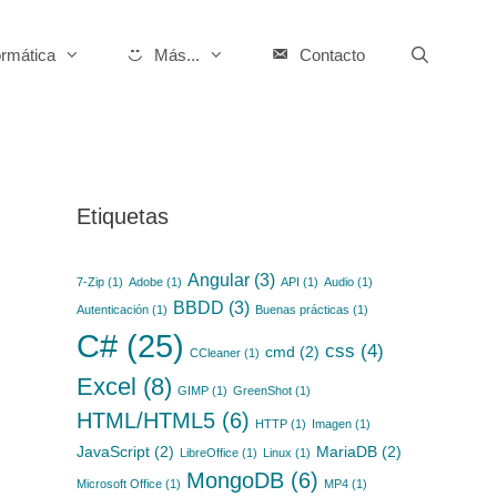
ormática
Más...
Contacto
Etiquetas
Angular
(3)
7-Zip
(1)
Adobe
(1)
API
(1)
Audio
(1)
BBDD
(3)
Autenticación
(1)
Buenas prácticas
(1)
C#
(25)
css
(4)
cmd
(2)
CCleaner
(1)
Excel
(8)
GIMP
(1)
GreenShot
(1)
HTML/HTML5
(6)
HTTP
(1)
Imagen
(1)
JavaScript
(2)
MariaDB
(2)
LibreOffice
(1)
Linux
(1)
MongoDB
(6)
Microsoft Office
(1)
MP4
(1)