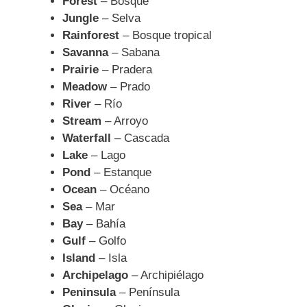
Forest
– Bosque
Jungle
– Selva
Rainforest
– Bosque tropical
Savanna
– Sabana
Prairie
– Pradera
Meadow
– Prado
River
– Río
Stream
– Arroyo
Waterfall
– Cascada
Lake
– Lago
Pond
– Estanque
Ocean
– Océano
Sea
– Mar
Bay
– Bahía
Gulf
– Golfo
Island
– Isla
Archipelago
– Archipiélago
Peninsula
– Península