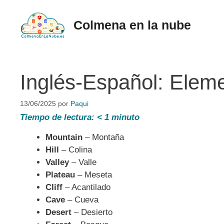
Saltar
al
Colmena en la nube
contenido
Inglés-Español: Eleme
13/06/2025
por
Paqui
Tiempo de lectura:
< 1
minuto
Mountain
– Montaña
Hill
– Colina
Valley
– Valle
Plateau
– Meseta
Cliff
– Acantilado
Cave
– Cueva
Desert
– Desierto