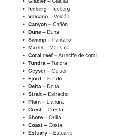
Glacier
– Glaciar
Iceberg
– Iceberg
Volcano
– Volcán
Canyon
– Cañón
Dune
– Duna
Swamp
– Pantano
Marsh
– Marisma
Coral reef
– Arrecife de coral
Tundra
– Tundra
Geyser
– Géiser
Fjord
– Fiordo
Delta
– Delta
Strait
– Estrecho
Plain
– Llanura
Crest
– Cresta
Shore
– Orilla
Coast
– Costa
Estuary
– Estuario