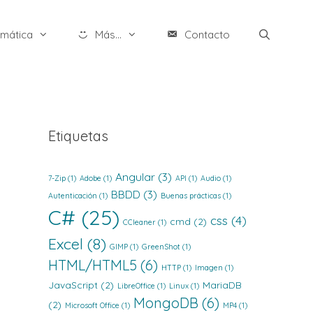
rmática
Más...
Contacto
Etiquetas
Angular
(3)
7-Zip
(1)
Adobe
(1)
API
(1)
Audio
(1)
BBDD
(3)
Autenticación
(1)
Buenas prácticas
(1)
C#
(25)
css
(4)
cmd
(2)
CCleaner
(1)
Excel
(8)
GIMP
(1)
GreenShot
(1)
HTML/HTML5
(6)
HTTP
(1)
Imagen
(1)
JavaScript
(2)
MariaDB
LibreOffice
(1)
Linux
(1)
MongoDB
(6)
(2)
Microsoft Office
(1)
MP4
(1)