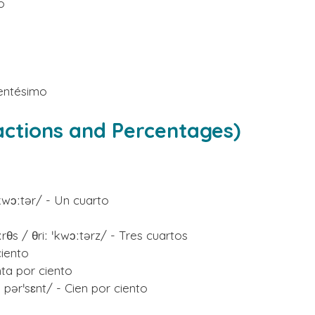
o
entésimo
actions and Percentages)
kwɔːtər/ - Un cuarto
ːrθs / θriː ˈkwɔːtərz/ - Tres cuartos
ciento
nta por ciento
pərˈsɛnt/ - Cien por ciento