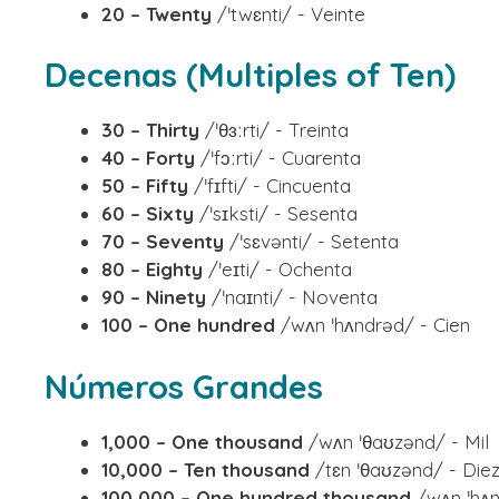
20 – Twenty
/ˈtwɛnti/ - Veinte
Decenas (Multiples of Ten)
30 – Thirty
/ˈθɜːrti/ - Treinta
40 – Forty
/ˈfɔːrti/ - Cuarenta
50 – Fifty
/ˈfɪfti/ - Cincuenta
60 – Sixty
/ˈsɪksti/ - Sesenta
70 – Seventy
/ˈsɛvənti/ - Setenta
80 – Eighty
/ˈeɪti/ - Ochenta
90 – Ninety
/ˈnaɪnti/ - Noventa
100 – One hundred
/wʌn ˈhʌndrəd/ - Cien
Números Grandes
1,000 – One thousand
/wʌn ˈθaʊzənd/ - Mil
10,000 – Ten thousand
/tɛn ˈθaʊzənd/ - Diez
100,000 – One hundred thousand
/wʌn ˈhʌn