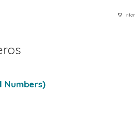
Info
eros
l Numbers)