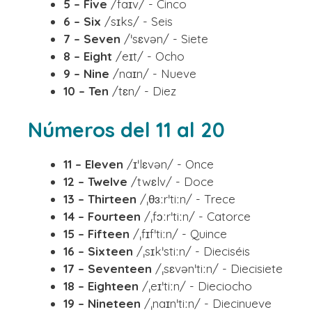
5 – Five
/faɪv/ - Cinco
6 – Six
/sɪks/ - Seis
7 – Seven
/ˈsɛvən/ - Siete
8 – Eight
/eɪt/ - Ocho
9 – Nine
/naɪn/ - Nueve
10 – Ten
/tɛn/ - Diez
Números del 11 al 20
11 – Eleven
/ɪˈlɛvən/ - Once
12 – Twelve
/twɛlv/ - Doce
13 – Thirteen
/ˌθɜːrˈtiːn/ - Trece
14 – Fourteen
/ˌfɔːrˈtiːn/ - Catorce
15 – Fifteen
/ˌfɪfˈtiːn/ - Quince
16 – Sixteen
/ˌsɪkˈstiːn/ - Dieciséis
17 – Seventeen
/ˌsɛvənˈtiːn/ - Diecisiete
18 – Eighteen
/ˌeɪˈtiːn/ - Dieciocho
19 – Nineteen
/ˌnaɪnˈtiːn/ - Diecinueve