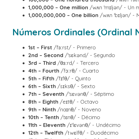
1,000,000 – One million
/wʌn ˈmɪljən/ - Un m
1,000,000,000 – One billion
/wʌn ˈbɪljən/ - M
Números Ordinales (Ordinal
1st – First
/fɜːrst/ - Primero
2nd – Second
/ˈsɛkənd/ - Segundo
3rd – Third
/θɜːrd/ - Tercero
4th – Fourth
/fɔːrθ/ - Cuarto
5th – Fifth
/fɪfθ/ - Quinto
6th – Sixth
/sɪksθ/ - Sexto
7th – Seventh
/ˈsɛvənθ/ - Séptimo
8th – Eighth
/eɪtθ/ - Octavo
9th – Ninth
/naɪnθ/ - Noveno
10th – Tenth
/tɛnθ/ - Décimo
11th – Eleventh
/ɪˈlɛvənθ/ - Undécimo
12th – Twelfth
/twɛlfθ/ - Duodécimo