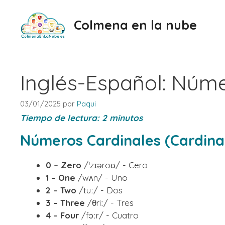
Saltar
al
Colmena en la nube
contenido
Inglés-Español: Núm
03/01/2025
por
Paqui
Tiempo de lectura:
2
minutos
Números Cardinales (Cardina
0 – Zero
/ˈzɪəroʊ/ - Cero
1 – One
/wʌn/ - Uno
2 – Two
/tuː/ - Dos
3 – Three
/θriː/ - Tres
4 – Four
/fɔːr/ - Cuatro