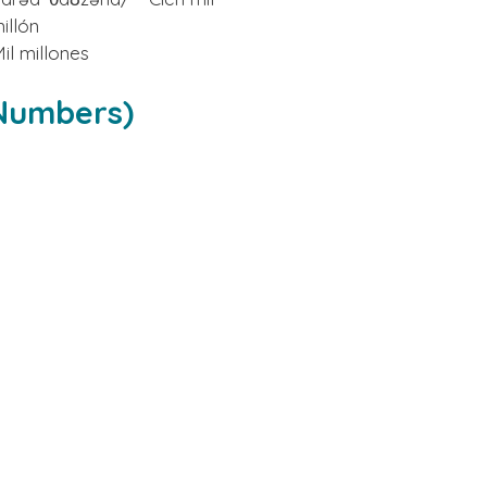
illón
il millones
 Numbers)