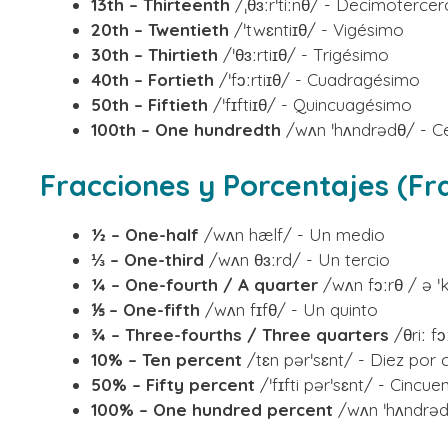
13th – Thirteenth
/ˌθɜːrˈtiːnθ/ - Decimotercer
20th – Twentieth
/ˈtwɛntiɪθ/ - Vigésimo
30th – Thirtieth
/ˈθɜːrtiɪθ/ - Trigésimo
40th – Fortieth
/ˈfɔːrtiɪθ/ - Cuadragésimo
50th – Fiftieth
/ˈfɪftiɪθ/ - Quincuagésimo
100th – One hundredth
/wʌn ˈhʌndrədθ/ - C
Fracciones y Porcentajes (Fr
½ – One-half
/wʌn hælf/ - Un medio
⅓ – One-third
/wʌn θɜːrd/ - Un tercio
¼ – One-fourth / A quarter
/wʌn fɔːrθ / ə ˈ
⅕ – One-fifth
/wʌn fɪfθ/ - Un quinto
¾ – Three-fourths / Three quarters
/θriː fɔ
10% – Ten percent
/tɛn pərˈsɛnt/ - Diez por 
50% – Fifty percent
/ˈfɪfti pərˈsɛnt/ - Cincue
100% – One hundred percent
/wʌn ˈhʌndrəd 