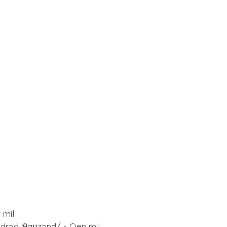
 mil
drəd ˈθaʊzənd/ - Cien mil