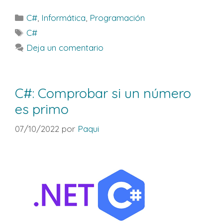
Categorías
C#
,
Informática
,
Programación
Etiquetas
C#
Deja un comentario
C#: Comprobar si un número
es primo
07/10/2022
por
Paqui