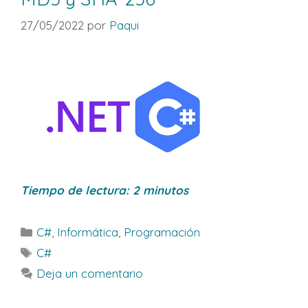
27/05/2022
por
Paqui
Tiempo de lectura:
2
minutos
Categorías
C#
,
Informática
,
Programación
Etiquetas
C#
Deja un comentario