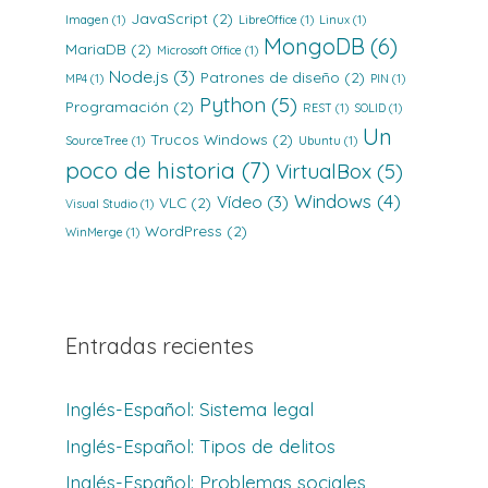
JavaScript
(2)
Imagen
(1)
LibreOffice
(1)
Linux
(1)
MongoDB
(6)
MariaDB
(2)
Microsoft Office
(1)
Node.js
(3)
Patrones de diseño
(2)
MP4
(1)
PIN
(1)
Python
(5)
Programación
(2)
REST
(1)
SOLID
(1)
Un
Trucos Windows
(2)
SourceTree
(1)
Ubuntu
(1)
poco de historia
(7)
VirtualBox
(5)
Windows
(4)
Vídeo
(3)
VLC
(2)
Visual Studio
(1)
WordPress
(2)
WinMerge
(1)
Entradas recientes
Inglés-Español: Sistema legal
Inglés-Español: Tipos de delitos
Inglés-Español: Problemas sociales