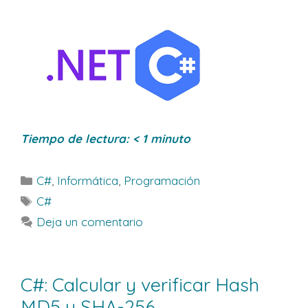
Tiempo de lectura:
< 1
minuto
Categorías
C#
,
Informática
,
Programación
Etiquetas
C#
Deja un comentario
C#: Calcular y verificar Hash
MD5 y SHA-256