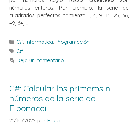
números enteros. Por ejemplo, la serie de
cuadrados perfectos comienza 1, 4, 9, 16, 25, 36,
49, 64, ...
Categorías
C#
,
Informática
,
Programación
Etiquetas
C#
Deja un comentario
C#: Calcular los primeros n
números de la serie de
Fibonacci
21/10/2022
por
Paqui