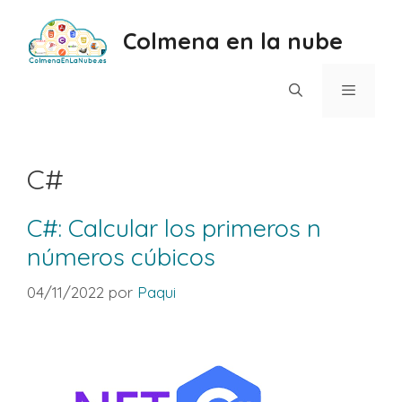
Saltar
al
Colmena en la nube
contenido
Menú
C#
C#: Calcular los primeros n
números cúbicos
04/11/2022
por
Paqui