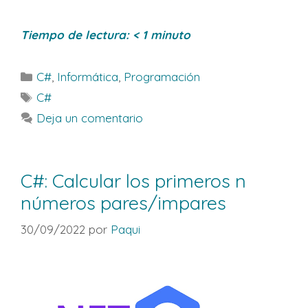
Tiempo de lectura:
< 1
minuto
Categorías
C#
,
Informática
,
Programación
Etiquetas
C#
Deja un comentario
C#: Calcular los primeros n
números pares/impares
30/09/2022
por
Paqui