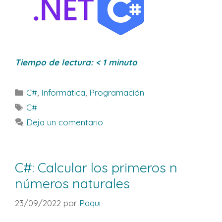
Tiempo de lectura:
< 1
minuto
Categorías
C#
,
Informática
,
Programación
Etiquetas
C#
Deja un comentario
C#: Calcular los primeros n
números naturales
23/09/2022
por
Paqui