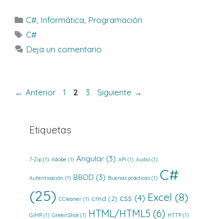
Categorías
C#
,
Informática
,
Programación
Etiquetas
C#
Deja un comentario
Página
Página
Página
←
Anterior
1
2
3
Siguiente
→
Etiquetas
Angular
(3)
7-Zip
(1)
Adobe
(1)
API
(1)
Audio
(1)
C#
BBDD
(3)
Autenticación
(1)
Buenas prácticas
(1)
(25)
Excel
(8)
css
(4)
cmd
(2)
CCleaner
(1)
HTML/HTML5
(6)
GIMP
(1)
GreenShot
(1)
HTTP
(1)