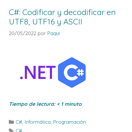
C#: Codificar y decodificar en
UTF8, UTF16 y ASCII
20/05/2022
por
Paqui
Tiempo de lectura:
< 1
minuto
Categorías
C#
,
Informática
,
Programación
Etiquetas
C#