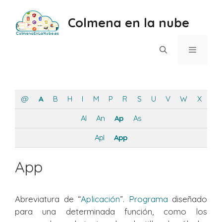
Saltar
al
Colmena en la nube
contenido
Menú
@
A
B
H
I
M
P
R
S
U
V
W
X
Al
An
Ap
As
Apl
App
App
Abreviatura de “
Aplicación
”.
Programa
diseñado
para una determinada función, como los