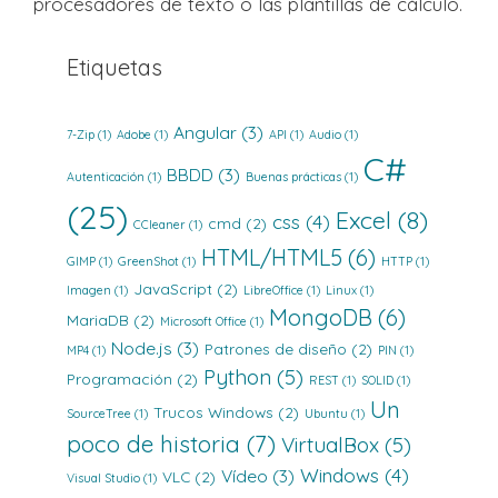
procesadores de texto o las plantillas de cálculo.
Etiquetas
Angular
(3)
7-Zip
(1)
Adobe
(1)
API
(1)
Audio
(1)
C#
BBDD
(3)
Autenticación
(1)
Buenas prácticas
(1)
(25)
Excel
(8)
css
(4)
cmd
(2)
CCleaner
(1)
HTML/HTML5
(6)
GIMP
(1)
GreenShot
(1)
HTTP
(1)
JavaScript
(2)
Imagen
(1)
LibreOffice
(1)
Linux
(1)
MongoDB
(6)
MariaDB
(2)
Microsoft Office
(1)
Node.js
(3)
Patrones de diseño
(2)
MP4
(1)
PIN
(1)
Python
(5)
Programación
(2)
REST
(1)
SOLID
(1)
Un
Trucos Windows
(2)
SourceTree
(1)
Ubuntu
(1)
poco de historia
(7)
VirtualBox
(5)
Windows
(4)
Vídeo
(3)
VLC
(2)
Visual Studio
(1)