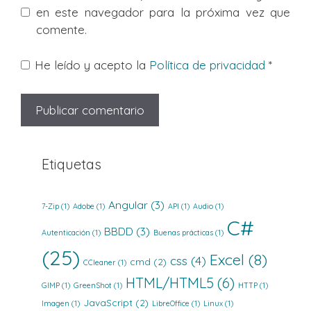
en este navegador para la próxima vez que
comente.
He leído y acepto la
Política de privacidad
*
Etiquetas
Angular
(3)
7-Zip
(1)
Adobe
(1)
API
(1)
Audio
(1)
C#
BBDD
(3)
Autenticación
(1)
Buenas prácticas
(1)
(25)
Excel
(8)
css
(4)
cmd
(2)
CCleaner
(1)
HTML/HTML5
(6)
GIMP
(1)
GreenShot
(1)
HTTP
(1)
JavaScript
(2)
Imagen
(1)
LibreOffice
(1)
Linux
(1)