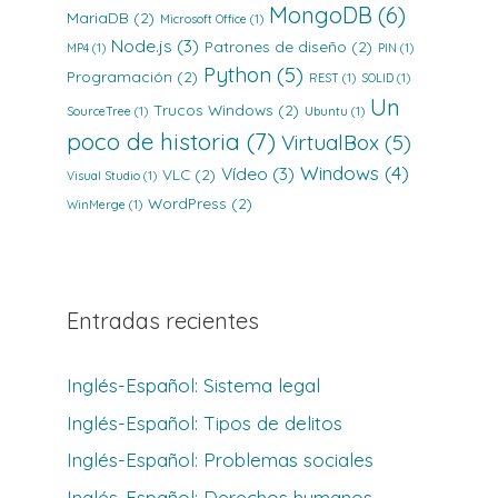
MongoDB
(6)
MariaDB
(2)
Microsoft Office
(1)
Node.js
(3)
Patrones de diseño
(2)
MP4
(1)
PIN
(1)
Python
(5)
Programación
(2)
REST
(1)
SOLID
(1)
Un
Trucos Windows
(2)
SourceTree
(1)
Ubuntu
(1)
poco de historia
(7)
VirtualBox
(5)
Windows
(4)
Vídeo
(3)
VLC
(2)
Visual Studio
(1)
WordPress
(2)
WinMerge
(1)
Entradas recientes
Inglés-Español: Sistema legal
Inglés-Español: Tipos de delitos
Inglés-Español: Problemas sociales
Inglés-Español: Derechos humanos