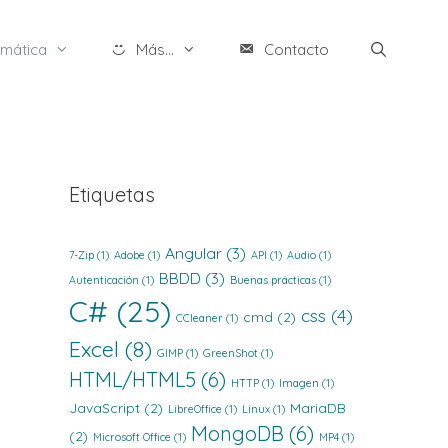
rmática
Más...
Contacto
Etiquetas
Angular
(3)
7-Zip
(1)
Adobe
(1)
API
(1)
Audio
(1)
BBDD
(3)
Autenticación
(1)
Buenas prácticas
(1)
C#
(25)
css
(4)
cmd
(2)
CCleaner
(1)
Excel
(8)
GIMP
(1)
GreenShot
(1)
HTML/HTML5
(6)
HTTP
(1)
Imagen
(1)
JavaScript
(2)
MariaDB
LibreOffice
(1)
Linux
(1)
MongoDB
(6)
(2)
Microsoft Office
(1)
MP4
(1)