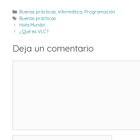
Categorías
Buenas prácticas
,
Informática
,
Programación
Etiquetas
Buenas prácticas
Hola Mundo!
¿Qué es VLC?
Deja un comentario
Comentario
Nombre