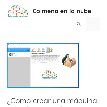
Saltar
al
Colmena en la nube
contenido
Menú
¿Cómo crear una máquina