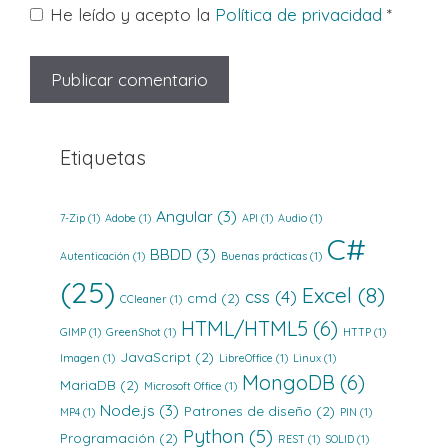
He leído y acepto la
Política de privacidad
*
Etiquetas
Angular
(3)
7-Zip
(1)
Adobe
(1)
API
(1)
Audio
(1)
C#
BBDD
(3)
Autenticación
(1)
Buenas prácticas
(1)
(25)
Excel
(8)
css
(4)
cmd
(2)
CCleaner
(1)
HTML/HTML5
(6)
GIMP
(1)
GreenShot
(1)
HTTP
(1)
JavaScript
(2)
Imagen
(1)
LibreOffice
(1)
Linux
(1)
MongoDB
(6)
MariaDB
(2)
Microsoft Office
(1)
Node.js
(3)
Patrones de diseño
(2)
MP4
(1)
PIN
(1)
Python
(5)
Programación
(2)
REST
(1)
SOLID
(1)