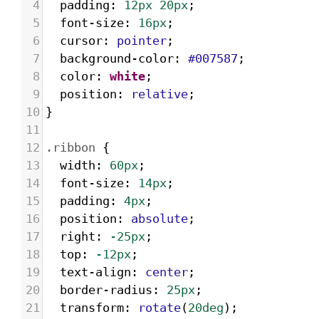
4
padding
: 
12px
20px
;
5
font-size
: 
16px
;
6
cursor
: 
pointer
;
7
background-color
: 
#007587
;
8
color
: 
white
;
9
position
: 
relative
;
10
}
11
12
.ribbon
 {
13
width
: 
60px
;
14
font-size
: 
14px
;
15
padding
: 
4px
;
16
position
: 
absolute
;
17
right
: 
-25px
;
18
top
: 
-12px
;
19
text-align
: 
center
;
20
border-radius
: 
25px
;
21
transform
: 
rotate
(
20deg
);