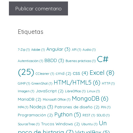
Etiquetas
Angular
(3)
7-Zip
(1)
Adobe
(1)
API
(1)
Audio
(1)
C#
BBDD
(3)
Autenticación
(1)
Buenas prácticas
(1)
(25)
Excel
(8)
css
(4)
cmd
(2)
CCleaner
(1)
HTML/HTML5
(6)
GIMP
(1)
GreenShot
(1)
HTTP
(1)
JavaScript
(2)
Imagen
(1)
LibreOffice
(1)
Linux
(1)
MongoDB
(6)
MariaDB
(2)
Microsoft Office
(1)
Node.js
(3)
Patrones de diseño
(2)
MP4
(1)
PIN
(1)
Python
(5)
Programación
(2)
REST
(1)
SOLID
(1)
Un
Trucos Windows
(2)
SourceTree
(1)
Ubuntu
(1)
poco de historia
(7)
VirtualBox
(5)