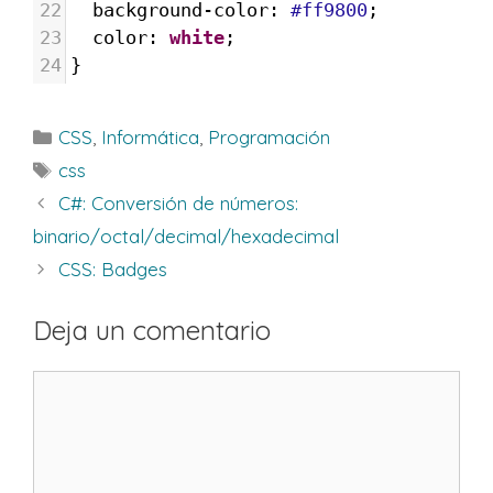
22
background-color
: 
#ff9800
;
23
color
: 
white
;
24
}
Categorías
CSS
,
Informática
,
Programación
Etiquetas
css
C#: Conversión de números:
binario/octal/decimal/hexadecimal
CSS: Badges
Deja un comentario
Comentario