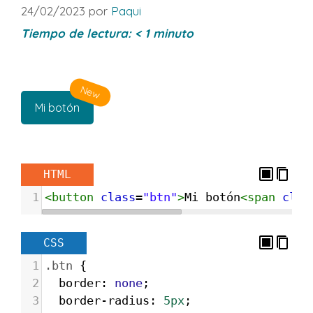
24/02/2023
por
Paqui
Tiempo de lectura:
< 1
minuto
New
Mi botón
HTML
1
<
button
class
=
"btn"
>
Mi botón
<
span
clas
CSS
1
.btn
 {
2
border
: 
none
;
3
border-radius
: 
5px
;