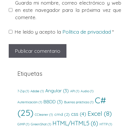
Guarda mi nombre, correo electrónico y web
en este navegador para la próxima vez que
comente.
He leído y acepto la
Política de privacidad
*
Etiquetas
Angular
(3)
7-Zip
(1)
Adobe
(1)
API
(1)
Audio
(1)
C#
BBDD
(3)
Autenticación
(1)
Buenas prácticas
(1)
(25)
Excel
(8)
css
(4)
cmd
(2)
CCleaner
(1)
HTML/HTML5
(6)
GIMP
(1)
GreenShot
(1)
HTTP
(1)