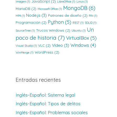
JavaScript
(2)
Imagen
(1)
LibreOffice
(1)
Linux
(1)
MongoDB
(6)
MariaDB
(2)
Microsoft Office
(1)
Node.js
(3)
Patrones de diseño
(2)
MP4
(1)
PIN
(1)
Python
(5)
Programación
(2)
REST
(1)
SOLID
(1)
Un
Trucos Windows
(2)
SourceTree
(1)
Ubuntu
(1)
poco de historia
(7)
VirtualBox
(5)
Windows
(4)
Vídeo
(3)
VLC
(2)
Visual Studio
(1)
WordPress
(2)
WinMerge
(1)
Entradas recientes
Inglés-Español: Sistema legal
Inglés-Español: Tipos de delitos
Inglés-Español: Problemas sociales