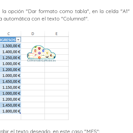
la opción "Dar formato como tabla", en la celda "A1"
ma automática con el texto "Columna1".
cribir el texto deseado, en este caso "MES":