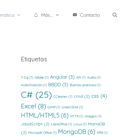
rmática
Más...
Contacto
Etiquetas
Angular
(3)
7-Zip
(1)
Adobe
(1)
API
(1)
Audio
(1)
BBDD
(3)
Autenticación
(1)
Buenas prácticas
(1)
C#
(25)
css
(4)
cmd
(2)
CCleaner
(1)
Excel
(8)
GIMP
(1)
GreenShot
(1)
HTML/HTML5
(6)
HTTP
(1)
Imagen
(1)
JavaScript
(2)
MariaDB
LibreOffice
(1)
Linux
(1)
MongoDB
(6)
(2)
Microsoft Office
(1)
MP4
(1)