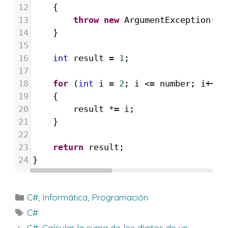
12
{
13
throw
new
ArgumentException
(
"E
14
}
15
16
int
result
=
1
;
17
18
for
 (
int
i
=
2
; 
i
<=
number
; 
i
++
)
19
{
20
result
*=
i
;
21
}
22
23
return
result
;
24
}
Categorías
C#
,
Informática
,
Programación
Etiquetas
C#
C#: Calcular la suma de los dígitos de un