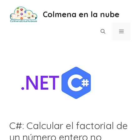
Saltar
al
Colmena en la nube
contenido
Menú
C#: Calcular el factorial de
un número entero no