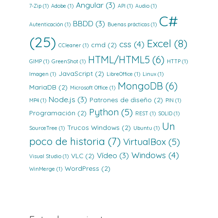
Angular
(3)
7-Zip
(1)
Adobe
(1)
API
(1)
Audio
(1)
C#
BBDD
(3)
Autenticación
(1)
Buenas prácticas
(1)
(25)
Excel
(8)
css
(4)
cmd
(2)
CCleaner
(1)
HTML/HTML5
(6)
GIMP
(1)
GreenShot
(1)
HTTP
(1)
JavaScript
(2)
Imagen
(1)
LibreOffice
(1)
Linux
(1)
MongoDB
(6)
MariaDB
(2)
Microsoft Office
(1)
Node.js
(3)
Patrones de diseño
(2)
MP4
(1)
PIN
(1)
Python
(5)
Programación
(2)
REST
(1)
SOLID
(1)
Un
Trucos Windows
(2)
SourceTree
(1)
Ubuntu
(1)
poco de historia
(7)
VirtualBox
(5)
Windows
(4)
Vídeo
(3)
VLC
(2)
Visual Studio
(1)
WordPress
(2)
WinMerge
(1)