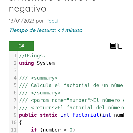
negativo
13/01/2023
por
Paqui
Tiempo de lectura:
< 1
minuto
C#
1
//Usings.
2
using
System
3
4
/// <summary>
5
/// Calcula el factorial de un número 
6
/// </summary>
7
/// <param name="number">El número ent
8
/// <returns>El factorial del número.<
9
public
static
int
Factorial
(
int
number
10
{
11
if
 (
number
<
0
)