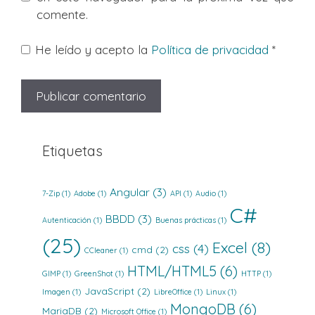
comente.
He leído y acepto la
Política de privacidad
*
Etiquetas
Angular
(3)
7-Zip
(1)
Adobe
(1)
API
(1)
Audio
(1)
C#
BBDD
(3)
Autenticación
(1)
Buenas prácticas
(1)
(25)
Excel
(8)
css
(4)
cmd
(2)
CCleaner
(1)
HTML/HTML5
(6)
GIMP
(1)
GreenShot
(1)
HTTP
(1)
JavaScript
(2)
Imagen
(1)
LibreOffice
(1)
Linux
(1)
MongoDB
(6)
MariaDB
(2)
Microsoft Office
(1)