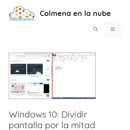
Saltar
al
Colmena en la nube
contenido
Menú
Windows 10: Dividir
pantalla por la mitad