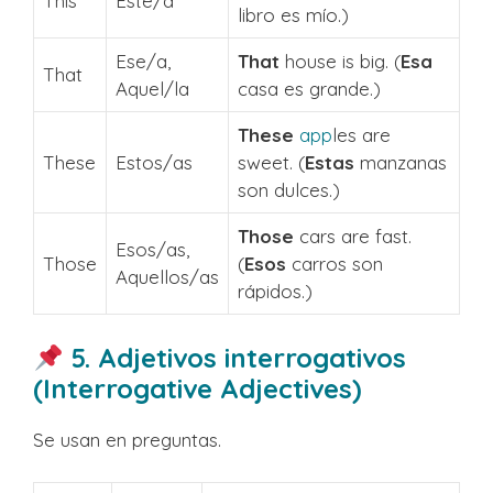
This
Este/a
libro es mío.)
Ese/a,
That
house is big. (
Esa
That
Aquel/la
casa es grande.)
These
app
les are
These
Estos/as
sweet. (
Estas
manzanas
son dulces.)
Those
cars are fast.
Esos/as,
Those
(
Esos
carros son
Aquellos/as
rápidos.)
5. Adjetivos interrogativos
(Interrogative Adjectives)
Se usan en preguntas.