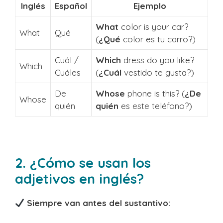
Inglés
Español
Ejemplo
What
color is your car?
What
Qué
(
¿Qué
color es tu carro?)
Cuál /
Which
dress do you like?
Which
Cuáles
(
¿Cuál
vestido te gusta?)
De
Whose
phone is this? (
¿De
Whose
quién
quién
es este teléfono?)
2. ¿Cómo se usan los
adjetivos en inglés?
Siempre van antes del sustantivo: