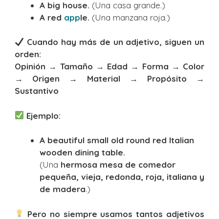
A big house.
(Una casa grande.)
A red
app
le.
(Una manzana roja.)
Cuando hay más de un adjetivo, siguen un
orden:
Opinión → Tamaño → Edad → Forma → Color
→ Origen → Material → Propósito →
Sustantivo
Ejemplo:
A beautiful small old round red Italian
wooden dining table.
(Una
hermosa mesa de comedor
pequeña, vieja, redonda, roja, italiana y
de madera
.)
Pero no siempre usamos tantos adjetivos