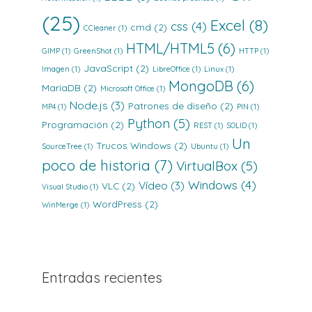
(25)
Excel
(8)
css
(4)
cmd
(2)
CCleaner
(1)
HTML/HTML5
(6)
GIMP
(1)
GreenShot
(1)
HTTP
(1)
JavaScript
(2)
Imagen
(1)
LibreOffice
(1)
Linux
(1)
MongoDB
(6)
MariaDB
(2)
Microsoft Office
(1)
Node.js
(3)
Patrones de diseño
(2)
MP4
(1)
PIN
(1)
Python
(5)
Programación
(2)
REST
(1)
SOLID
(1)
Un
Trucos Windows
(2)
SourceTree
(1)
Ubuntu
(1)
poco de historia
(7)
VirtualBox
(5)
Windows
(4)
Vídeo
(3)
VLC
(2)
Visual Studio
(1)
WordPress
(2)
WinMerge
(1)
Entradas recientes