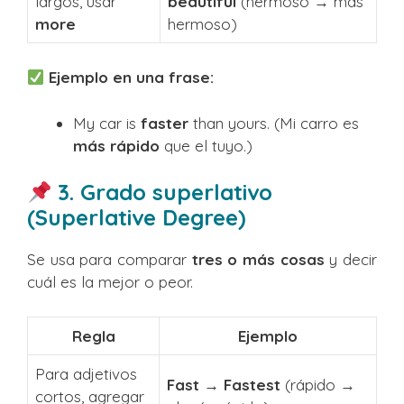
largos, usar
beautiful
(hermoso → más
more
hermoso)
Ejemplo en una frase:
My car is
faster
than yours. (Mi carro es
más rápido
que el tuyo.)
3. Grado superlativo
(Superlative Degree)
Se usa para comparar
tres o más cosas
y decir
cuál es la mejor o peor.
Regla
Ejemplo
Para adjetivos
Fast → Fastest
(rápido →
cortos, agregar