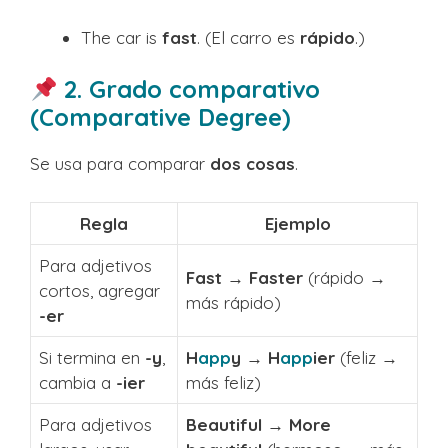
The car is
fast
. (El carro es
rápido
.)
2. Grado comparativo
(Comparative Degree)
Se usa para comparar
dos cosas
.
Regla
Ejemplo
Para adjetivos
Fast → Faster
(rápido →
cortos, agregar
más rápido)
-er
Si termina en
-y
,
H
app
y → H
app
ier
(feliz →
cambia a
-ier
más feliz)
Para adjetivos
Beautiful → More