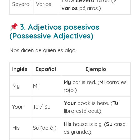
I saw
several
birds. (Vi
Several
Varios
varios
pájaros.)
3. Adjetivos posesivos
(Possessive Adjectives)
Nos dicen de quién es algo.
Inglés
Español
Ejemplo
My
car is red. (
Mi
carro es
My
Mi
rojo.)
Your
book is here. (
Tu
Your
Tu / Su
libro está aquí.)
His
house is big. (
Su
casa
His
Su (de él)
es grande.)