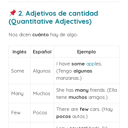
2. Adjetivos de cantidad
(Quantitative Adjectives)
Nos dicen
cuánto
hay de algo.
Inglés
Español
Ejemplo
I have
some
app
les.
Some
Algunos
(Tengo
algunas
manzanas.)
She has
many
friends. (Ella
Many
Muchos
tiene
muchos
amigos.)
There are
few
cars. (Hay
Few
Pocos
pocos
autos.)