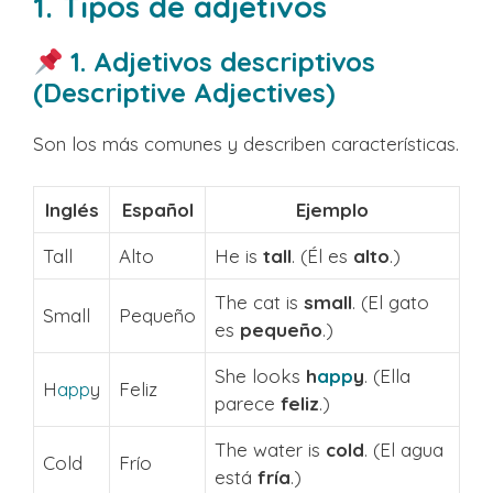
1. Tipos de adjetivos
1. Adjetivos descriptivos
(Descriptive Adjectives)
Son los más comunes y describen características.
Inglés
Español
Ejemplo
Tall
Alto
He is
tall
. (Él es
alto
.)
The cat is
small
. (El gato
Small
Pequeño
es
pequeño
.)
She looks
h
app
y
. (Ella
H
app
y
Feliz
parece
feliz
.)
The water is
cold
. (El agua
Cold
Frío
está
fría
.)