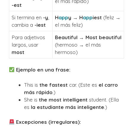
el más rápido)
-est
Si termina en
-y
,
H
app
y → H
app
iest
(feliz →
cambia a
-iest
el más feliz)
Para adjetivos
Beautiful → Most beautiful
largos, usar
(hermoso → el más
most
hermoso)
Ejemplo en una frase:
This is
the fastest
car. (Este es
el carro
más rápido
.)
She is
the most intelligent
student. (Ella
es
la estudiante más inteligente
.)
Excepciones (irregulares):