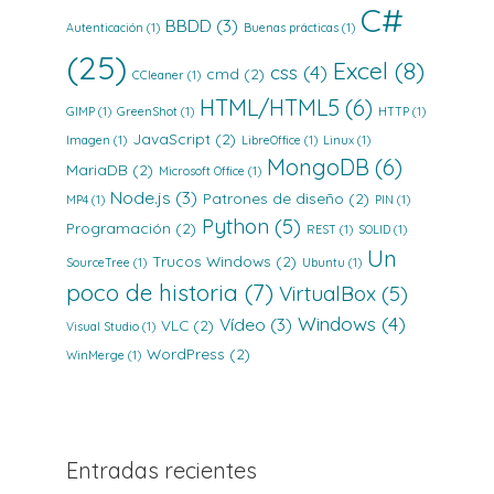
C#
BBDD
(3)
Autenticación
(1)
Buenas prácticas
(1)
(25)
Excel
(8)
css
(4)
cmd
(2)
CCleaner
(1)
HTML/HTML5
(6)
GIMP
(1)
GreenShot
(1)
HTTP
(1)
JavaScript
(2)
Imagen
(1)
LibreOffice
(1)
Linux
(1)
MongoDB
(6)
MariaDB
(2)
Microsoft Office
(1)
Node.js
(3)
Patrones de diseño
(2)
MP4
(1)
PIN
(1)
Python
(5)
Programación
(2)
REST
(1)
SOLID
(1)
Un
Trucos Windows
(2)
SourceTree
(1)
Ubuntu
(1)
poco de historia
(7)
VirtualBox
(5)
Windows
(4)
Vídeo
(3)
VLC
(2)
Visual Studio
(1)
WordPress
(2)
WinMerge
(1)
Entradas recientes